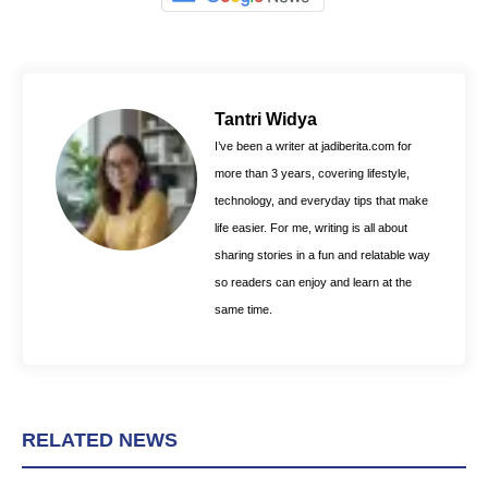
a
i
h
c
n
a
e
t
t
b
e
s
o
r
A
Tantri Widya
o
e
p
I’ve been a writer at jadiberita.com for
k
s
p
more than 3 years, covering lifestyle,
t
technology, and everyday tips that make
life easier. For me, writing is all about
sharing stories in a fun and relatable way
so readers can enjoy and learn at the
same time.
RELATED NEWS