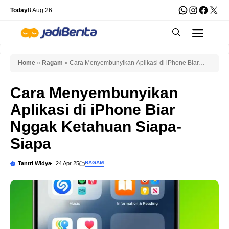
Skip
WhatsApp
Instagra
Faceb
X
Today
8 Aug 26
to
Men
content
Home
»
Ragam
»
Cara Menyembunyikan Aplikasi di iPhone Biar
Nggak Ketahuan Siapa-Siapa
Cara Menyembunyikan
Aplikasi di iPhone Biar
Nggak Ketahuan Siapa-
Siapa
RAGAM
Tantri Widya
24 Apr 25