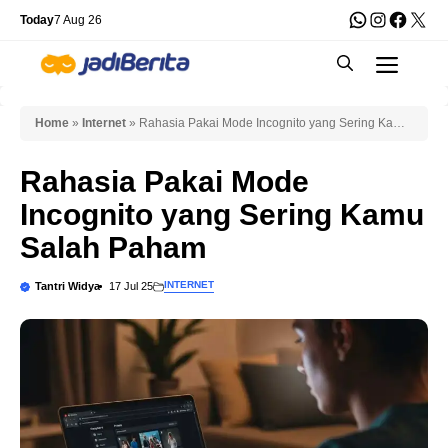
Skip
WhatsApp
Instagra
Faceb
X
Today
7 Aug 26
to
Men
content
Home
»
Internet
»
Rahasia Pakai Mode Incognito yang Sering Kamu
Salah Paham
Rahasia Pakai Mode
Incognito yang Sering Kamu
Salah Paham
INTERNET
Tantri Widya
17 Jul 25