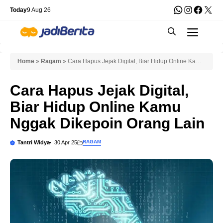
Skip
WhatsApp
Instagra
Faceb
X
Today
9 Aug 26
to
Men
content
Home
»
Ragam
»
Cara Hapus Jejak Digital, Biar Hidup Online Kamu
Nggak Dikepoin Orang Lain
Cara Hapus Jejak Digital,
Biar Hidup Online Kamu
Nggak Dikepoin Orang Lain
RAGAM
Tantri Widya
30 Apr 25