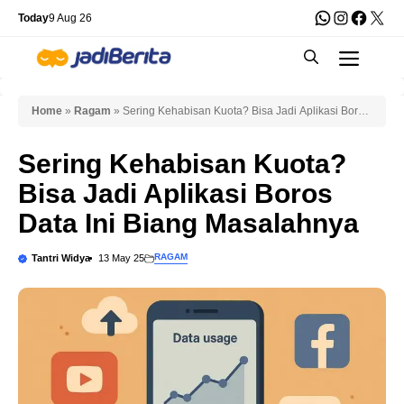
Skip
WhatsApp
Instagra
Faceb
X
Today
9 Aug 26
to
Men
content
Home
»
Ragam
»
Sering Kehabisan Kuota? Bisa Jadi Aplikasi Boros
Data Ini Biang Masalahnya
Sering Kehabisan Kuota?
Bisa Jadi Aplikasi Boros
Data Ini Biang Masalahnya
RAGAM
Tantri Widya
13 May 25