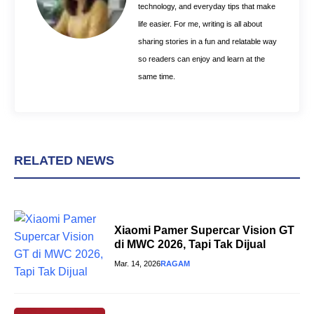
t
technology, and everyday tips that make
life easier. For me, writing is all about
sharing stories in a fun and relatable way
so readers can enjoy and learn at the
same time.
RELATED NEWS
Xiaomi Pamer Supercar Vision GT
di MWC 2026, Tapi Tak Dijual
Mar. 14, 2026
RAGAM