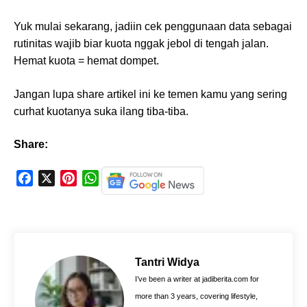
Yuk mulai sekarang, jadiin cek penggunaan data sebagai
rutinitas wajib biar kuota nggak jebol di tengah jalan.
Hemat kuota = hemat dompet.
Jangan lupa share artikel ini ke temen kamu yang sering
curhat kuotanya suka ilang tiba-tiba.
Share:
F
X
P
W
a
i
h
c
n
a
e
t
t
b
e
s
o
r
A
Tantri Widya
o
e
p
I’ve been a writer at jadiberita.com for
k
s
p
more than 3 years, covering lifestyle,