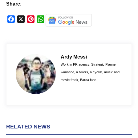
Share:
F
X
P
W
a
i
h
c
n
a
e
t
t
b
e
s
o
r
A
Ardy Messi
o
e
p
Work in PR agency, Strategic Planner
k
s
p
wannabe, a bikers, a cyclist, music and
t
movie freak, Barca fans.
RELATED NEWS