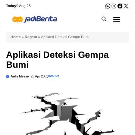
Skip
WhatsApp
Instagra
Faceb
X
Today
9 Aug 26
to
Men
content
Home
»
Ragam
»
Aplikasi Deteksi Gempa Bumi
Aplikasi Deteksi Gempa
Bumi
RAGAM
Ardy Messi
25 Apr 23