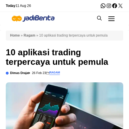
Skip
WhatsApp
Instagra
Faceb
X
Today
11 Aug 26
to
Men
content
Home
»
Ragam
»
10 aplikasi trading terpercaya untuk pemula
10 aplikasi trading
terpercaya untuk pemula
RAGAM
Dimas Drajat
26 Feb 23