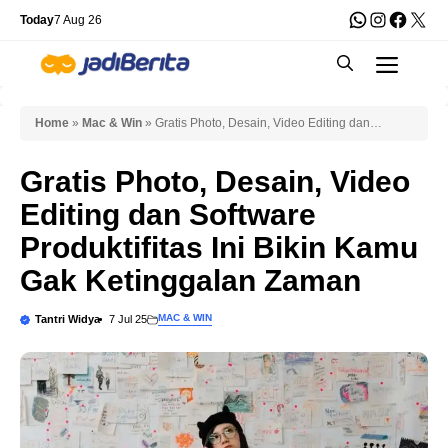
Skip
WhatsApp
Instagra
Faceb
X
Today
7 Aug 26
to
Men
content
Home
»
Mac & Win
»
Gratis Photo, Desain, Video Editing dan
Software Produktifitas Ini Bikin Kamu Gak Ketinggalan Zaman
Gratis Photo, Desain, Video
Editing dan Software
Produktifitas Ini Bikin Kamu
Gak Ketinggalan Zaman
MAC & WIN
Tantri Widya
7 Jul 25