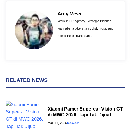
b
e
s
o
r
A
Ardy Messi
o
e
p
Work in PR agency, Strategic Planner
k
s
p
wannabe, a bikers, a cyclist, music and
t
movie freak, Barca fans.
RELATED NEWS
Xiaomi Pamer Supercar Vision GT
di MWC 2026, Tapi Tak Dijual
Mar. 14, 2026
RAGAM