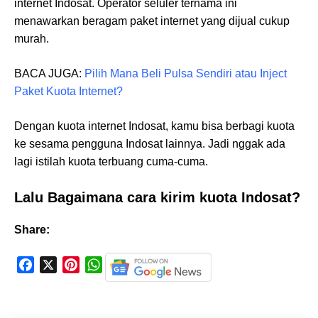
internet Indosat. Operator seluler ternama ini
menawarkan beragam paket internet yang dijual cukup
murah.
BACA JUGA:
Pilih Mana Beli Pulsa Sendiri atau Inject
Paket Kuota Internet?
Dengan kuota internet Indosat, kamu bisa berbagi kuota
ke sesama pengguna Indosat lainnya. Jadi nggak ada
lagi istilah kuota terbuang cuma-cuma.
Lalu Bagaimana cara kirim kuota Indosat?
Share:
F
X
P
W
a
i
h
c
n
a
e
t
t