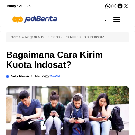
Skip
WhatsApp
Instagra
Faceb
X
Today
7 Aug 26
to
Men
content
Home
»
Ragam
»
Bagaimana Cara Kirim Kuota Indosat?
Bagaimana Cara Kirim
Kuota Indosat?
RAGAM
Ardy Messi
11 Mar 22