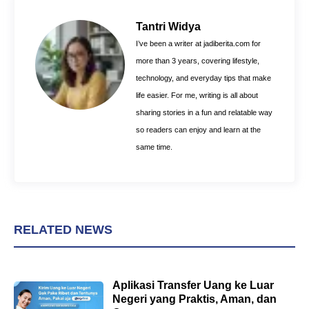
b
e
s
o
r
A
Tantri Widya
o
e
p
I’ve been a writer at jadiberita.com for
k
s
p
more than 3 years, covering lifestyle,
t
technology, and everyday tips that make
life easier. For me, writing is all about
sharing stories in a fun and relatable way
so readers can enjoy and learn at the
same time.
RELATED NEWS
Aplikasi Transfer Uang ke Luar
Negeri yang Praktis, Aman, dan