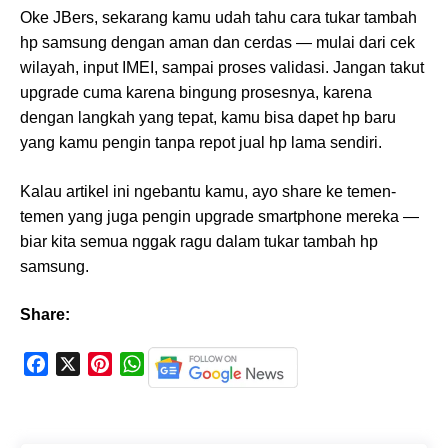
Oke JBers, sekarang kamu udah tahu cara tukar tambah
hp samsung dengan aman dan cerdas — mulai dari cek
wilayah, input IMEI, sampai proses validasi. Jangan takut
upgrade cuma karena bingung prosesnya, karena
dengan langkah yang tepat, kamu bisa dapet hp baru
yang kamu pengin tanpa repot jual hp lama sendiri.
Kalau artikel ini ngebantu kamu, ayo share ke temen-
temen yang juga pengin upgrade smartphone mereka —
biar kita semua nggak ragu dalam tukar tambah hp
samsung.
Share:
F
X
P
W
a
i
h
c
n
a
e
t
t