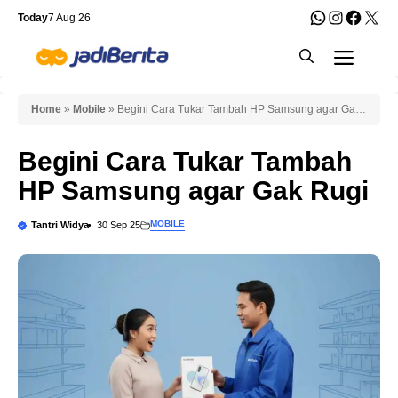
Skip
WhatsApp
Instagra
Faceb
X
Today
7 Aug 26
to
Men
content
Home
»
Mobile
»
Begini Cara Tukar Tambah HP Samsung agar Gak
Rugi
Begini Cara Tukar Tambah
HP Samsung agar Gak Rugi
MOBILE
Tantri Widya
30 Sep 25