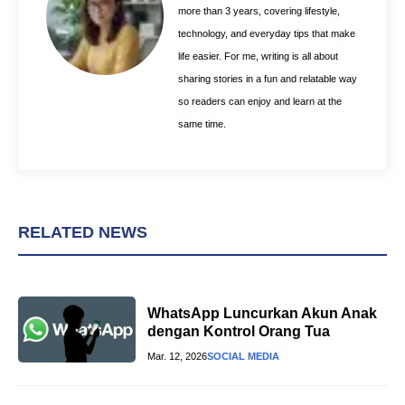
k
s
p
more than 3 years, covering lifestyle,
t
technology, and everyday tips that make
life easier. For me, writing is all about
sharing stories in a fun and relatable way
so readers can enjoy and learn at the
same time.
RELATED NEWS
WhatsApp Luncurkan Akun Anak
dengan Kontrol Orang Tua
Mar. 12, 2026
SOCIAL MEDIA