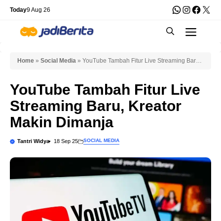
Skip
WhatsApp
Instagra
Faceb
X
Today
9 Aug 26
to
Men
content
Home
»
Social Media
»
YouTube Tambah Fitur Live Streaming Baru,
Kreator Makin Dimanja
YouTube Tambah Fitur Live
Streaming Baru, Kreator
Makin Dimanja
SOCIAL MEDIA
Tantri Widya
18 Sep 25