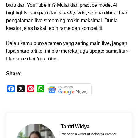
baru dari YouTube ini? Mulai dari practice mode, AI
highlights, sampai iklan
side-by-side
, semua dibuat biar
pengalaman live streaming makin maksimal. Dunia
kreator jelas bakal lebih rame dan kompetitif.
Kalau kamu punya temen yang sering main live, jangan
lupa share artikel ini biar mereka juga update sama fitur-
fitur kece dari YouTube.
Share:
F
X
P
W
a
i
h
c
n
a
e
t
t
b
e
s
o
r
A
Tantri Widya
o
e
p
I’ve been a writer at jadiberita.com for