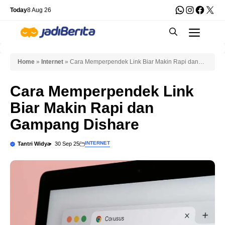
Skip
WhatsApp
Instagra
Faceb
X
Today
8 Aug 26
to
Men
content
Home
»
Internet
»
Cara Memperpendek Link Biar Makin Rapi dan
Gampang Dishare
Cara Memperpendek Link
Biar Makin Rapi dan
Gampang Dishare
INTERNET
Tantri Widya
30 Sep 25