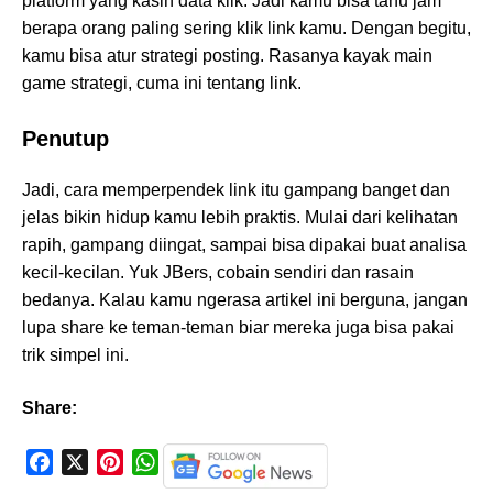
platform yang kasih data klik. Jadi kamu bisa tahu jam
berapa orang paling sering klik link kamu. Dengan begitu,
kamu bisa atur strategi posting. Rasanya kayak main
game strategi, cuma ini tentang link.
Penutup
Jadi, cara memperpendek link itu gampang banget dan
jelas bikin hidup kamu lebih praktis. Mulai dari kelihatan
rapih, gampang diingat, sampai bisa dipakai buat analisa
kecil-kecilan. Yuk JBers, cobain sendiri dan rasain
bedanya. Kalau kamu ngerasa artikel ini berguna, jangan
lupa share ke teman-teman biar mereka juga bisa pakai
trik simpel ini.
Share:
F
X
P
W
a
i
h