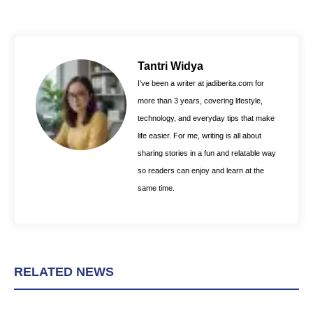
c
n
a
e
t
t
b
e
s
o
r
A
Tantri Widya
o
e
p
I’ve been a writer at jadiberita.com for
k
s
p
more than 3 years, covering lifestyle,
t
technology, and everyday tips that make
life easier. For me, writing is all about
sharing stories in a fun and relatable way
so readers can enjoy and learn at the
same time.
RELATED NEWS