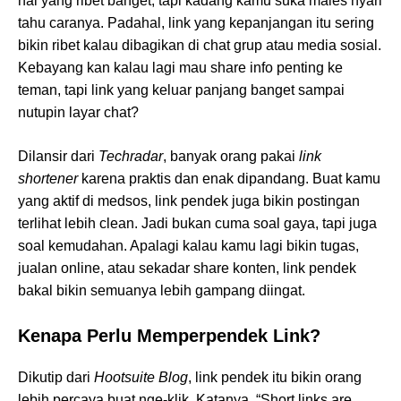
hal yang ribet banget, tapi kadang kamu suka males nyari
tahu caranya. Padahal, link yang kepanjangan itu sering
bikin ribet kalau dibagikan di chat grup atau media sosial.
Kebayang kan kalau lagi mau share info penting ke
teman, tapi link yang keluar panjang banget sampai
nutupin layar chat?
Dilansir dari
Techradar
, banyak orang pakai
link
shortener
karena praktis dan enak dipandang. Buat kamu
yang aktif di medsos, link pendek juga bikin postingan
terlihat lebih clean. Jadi bukan cuma soal gaya, tapi juga
soal kemudahan. Apalagi kalau kamu lagi bikin tugas,
jualan online, atau sekadar share konten, link pendek
bakal bikin semuanya lebih gampang diingat.
Kenapa Perlu Memperpendek Link?
Dikutip dari
Hootsuite Blog
, link pendek itu bikin orang
lebih percaya buat nge-klik. Katanya, “Short links are