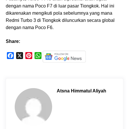
dengan nama Poco F7 di luar pasar Tiongkok. Hal ini
dikarenakan mengikuti pola sebelumnya yang mana
Redmi Turbo 3 di Tiongkok diluncurkan secara global
dengan nama Poco F6.
Share:
F
X
P
W
a
i
h
c
n
a
e
t
t
b
e
s
o
r
A
Atsna Himmatul Aliyah
o
e
p
k
s
p
t