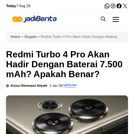
Skip
WhatsApp
Instagra
Faceb
X
Today
7 Aug 26
to
Men
content
Home
»
Ragam
»
Redmi Turbo 4 Pro Akan Hadir Dengan Baterai
7.500 mAh? Apakah Benar?
Redmi Turbo 4 Pro Akan
Hadir Dengan Baterai 7.500
mAh? Apakah Benar?
RAGAM
Atsna Himmatul Aliyah
1 Jan 25