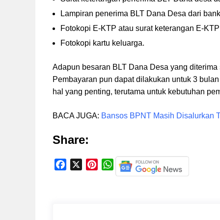
Lampiran penerima BLT Dana Desa dari bank
Fotokopi E-KTP atau surat keterangan E-KTP
Fotokopi kartu keluarga.
Adapun besaran BLT Dana Desa yang diterima s
Pembayaran pun dapat dilakukan untuk 3 bulan 
hal yang penting, terutama untuk kebutuhan pem
BACA JUGA:
Bansos BPNT Masih Disalurkan Ta
Share:
F
X
P
W
a
i
h
c
n
a
e
t
t
b
e
s