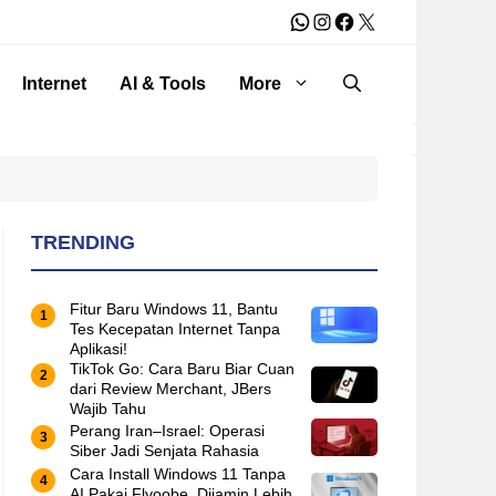
WhatsApp
Instagram
Facebook
X
Internet
AI & Tools
More
TRENDING
Fitur Baru Windows 11, Bantu
Tes Kecepatan Internet Tanpa
Aplikasi!
TikTok Go: Cara Baru Biar Cuan
dari Review Merchant, JBers
Wajib Tahu
Perang Iran–Israel: Operasi
Siber Jadi Senjata Rahasia
Cara Install Windows 11 Tanpa
AI Pakai Flyoobe, Dijamin Lebih