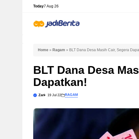
Skip
Today
7 Aug 26
to
content
Home
»
Ragam
»
BLT Dana Desa Masih Cair, Segera Dapa
BLT Dana Desa Masi
Dapatkan!
RAGAM
Zari
19 Jul 22