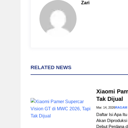
o
r
A
Zari
o
e
p
k
s
p
t
RELATED NEWS
Xiaomi Pam
Tak Dijual
Mar. 14, 2026
RAGAM
Daftar Isi Apa I
Akan Diproduksi 
Debut Perdana d