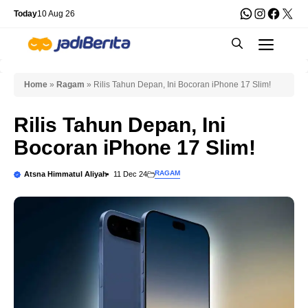
Skip
WhatsApp
Instagra
Faceb
X
Today
10 Aug 26
to
Men
content
Home
»
Ragam
»
Rilis Tahun Depan, Ini Bocoran iPhone 17 Slim!
Rilis Tahun Depan, Ini
Bocoran iPhone 17 Slim!
RAGAM
Atsna Himmatul Aliyah
11 Dec 24