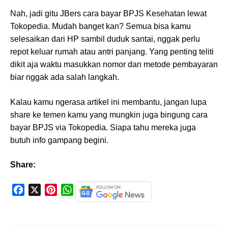
Nah, jadi gitu JBers cara bayar BPJS Kesehatan lewat
Tokopedia. Mudah banget kan? Semua bisa kamu
selesaikan dari HP sambil duduk santai, nggak perlu
repot keluar rumah atau antri panjang. Yang penting teliti
dikit aja waktu masukkan nomor dan metode pembayaran
biar nggak ada salah langkah.
Kalau kamu ngerasa artikel ini membantu, jangan lupa
share ke temen kamu yang mungkin juga bingung cara
bayar BPJS via Tokopedia. Siapa tahu mereka juga
butuh info gampang begini.
Share:
F
X
P
W
a
i
h
c
n
a
e
t
t