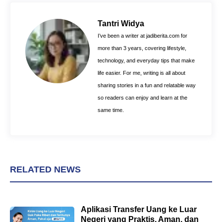
b
e
s
o
r
A
Tantri Widya
o
e
p
I’ve been a writer at jadiberita.com for
k
s
p
more than 3 years, covering lifestyle,
t
technology, and everyday tips that make
life easier. For me, writing is all about
sharing stories in a fun and relatable way
so readers can enjoy and learn at the
same time.
RELATED NEWS
Aplikasi Transfer Uang ke Luar
Negeri yang Praktis, Aman, dan