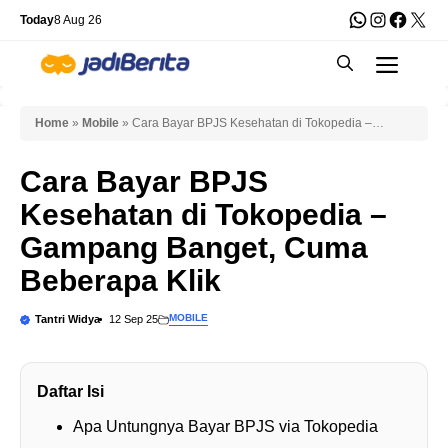
Skip
WhatsApp
Instagra
Faceb
X
Today
8 Aug 26
to
Men
content
Home
»
Mobile
»
Cara Bayar BPJS Kesehatan di Tokopedia –
Gampang Banget, Cuma Beberapa Klik
Cara Bayar BPJS
Kesehatan di Tokopedia –
Gampang Banget, Cuma
Beberapa Klik
MOBILE
Tantri Widya
12 Sep 25
Daftar Isi
Apa Untungnya Bayar BPJS via Tokopedia