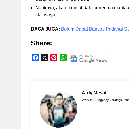
Nantinya, akan muncul data penerima manfaa
statusnya.
BACA JUGA:
Belum Dapat Bansos Padahal Sud
Share:
F
X
P
W
a
i
h
c
n
a
e
t
t
b
e
s
o
r
A
Ardy Messi
o
e
p
Work in PR agency, Strategic Plan
k
s
p
t