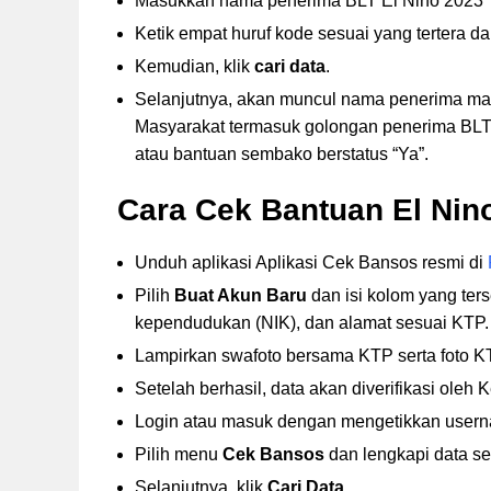
Masukkan nama penerima BLT El Nino 2023
Ketik empat huruf kode sesuai yang tertera d
Kemudian, klik
cari data
.
Selanjutnya, akan muncul nama penerima man
Masyarakat termasuk golongan penerima BLT
atau bantuan sembako berstatus “Ya”.
Cara Cek Bantuan El Nino
Unduh aplikasi Aplikasi Cek Bansos resmi di
Pilih
Buat Akun Baru
dan isi kolom yang ters
kependudukan (NIK), dan alamat sesuai KTP.
Lampirkan swafoto bersama KTP serta foto K
Setelah berhasil, data akan diverifikasi oleh
Login atau masuk dengan mengetikkan usern
Pilih menu
Cek Bansos
dan lengkapi data se
Selanjutnya, klik
Cari Data
.