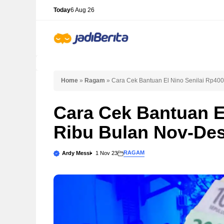
Skip
Today
6 Aug 26
to
content
Home
»
Ragam
»
Cara Cek Bantuan El Nino Senilai Rp40
Cara Cek Bantuan E
Ribu Bulan Nov-De
RAGAM
Ardy Messi
1 Nov 23