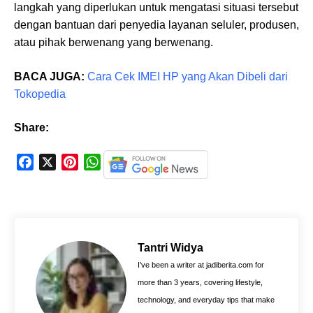
langkah yang diperlukan untuk mengatasi situasi tersebut
dengan bantuan dari penyedia layanan seluler, produsen,
atau pihak berwenang yang berwenang.
BACA JUGA:
Cara Cek IMEI HP yang Akan Dibeli dari
Tokopedia
Share:
F
X
P
W
a
i
h
c
n
a
e
t
t
b
e
s
o
r
A
Tantri Widya
o
e
p
I’ve been a writer at jadiberita.com for
k
s
p
more than 3 years, covering lifestyle,
t
technology, and everyday tips that make