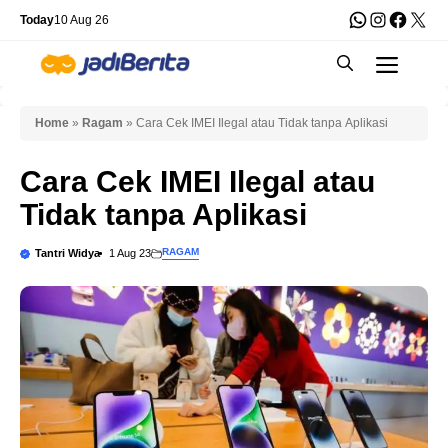
Skip
WhatsApp
Instagra
Faceb
X
Today
10 Aug 26
to
Men
content
Home
»
Ragam
»
Cara Cek IMEI Ilegal atau Tidak tanpa Aplikasi
Cara Cek IMEI Ilegal atau
Tidak tanpa Aplikasi
RAGAM
Tantri Widya
1 Aug 23