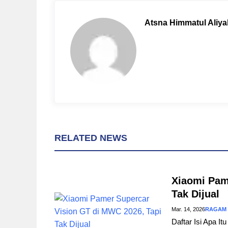
b
e
s
o
r
A
Atsna Himmatul Aliya
o
e
p
k
s
p
t
RELATED NEWS
Xiaomi Pam
Tak Dijual
Mar. 14, 2026
RAGAM
Daftar Isi Apa I