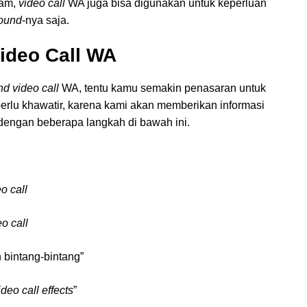
gam,
video call
WA juga bisa digunakan untuk keperluan
ound
-nya saja.
ideo Call WA
d video call
WA, tentu kamu semakin penasaran untuk
rlu khawatir, karena kami akan memberikan informasi
engan beberapa langkah di bawah ini.
o call
eo call
 bintang-bintang”
deo call effects
”