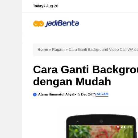
Skip
Today
7 Aug 26
to
content
Home
»
Ragam
»
Cara Ganti Background Video Call WA 
Cara Ganti Backgro
dengan Mudah
RAGAM
Atsna Himmatul Aliyah
5 Dec 24