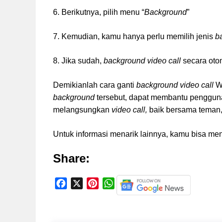
6. Berikutnya, pilih menu “
Background
”
7. Kemudian, kamu hanya perlu memilih jenis
b
8. Jika sudah,
background video call
secara oto
Demikianlah cara ganti
background video call
W
background
tersebut, dapat membantu penggun
melangsungkan
video call,
baik bersama teman,
Untuk informasi menarik lainnya, kamu bisa me
Share:
F
X
P
W
a
i
h
c
n
a
e
t
t