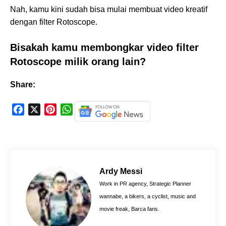
Nah, kamu kini sudah bisa mulai membuat video kreatif
dengan filter Rotoscope.
Bisakah kamu membongkar video filter
Rotoscope milik orang lain?
Share:
F
X
P
W
a
i
h
c
n
a
e
t
t
b
e
s
o
r
A
Ardy Messi
o
e
p
Work in PR agency, Strategic Planner
k
s
p
wannabe, a bikers, a cyclist, music and
t
movie freak, Barca fans.