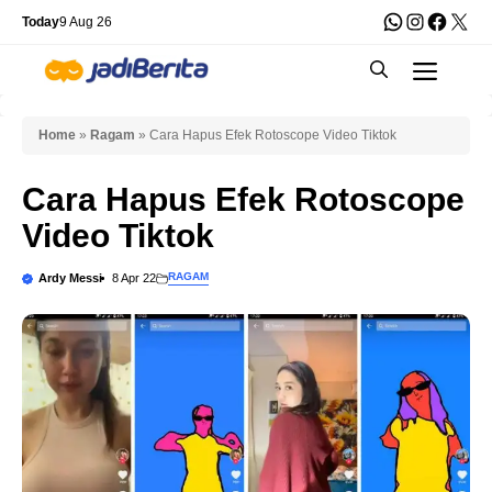
Skip
WhatsApp
Instagra
Faceb
X
Today
9 Aug 26
to
Men
content
Home
»
Ragam
»
Cara Hapus Efek Rotoscope Video Tiktok
Cara Hapus Efek Rotoscope
Video Tiktok
RAGAM
Ardy Messi
8 Apr 22