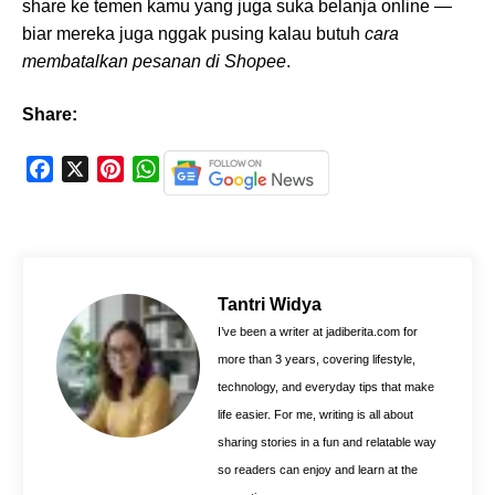
share ke temen kamu yang juga suka belanja online —
biar mereka juga nggak pusing kalau butuh
cara
membatalkan pesanan di Shopee
.
Share:
F
X
P
W
a
i
h
c
n
a
e
t
t
b
e
s
o
r
A
Tantri Widya
o
e
p
I’ve been a writer at jadiberita.com for
k
s
p
more than 3 years, covering lifestyle,
t
technology, and everyday tips that make
life easier. For me, writing is all about
sharing stories in a fun and relatable way
so readers can enjoy and learn at the