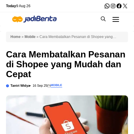
Skip
WhatsApp
Instagra
Faceb
X
Today
9 Aug 26
to
Men
content
Home
»
Mobile
»
Cara Membatalkan Pesanan di Shopee yang
Mudah dan Cepat
Cara Membatalkan Pesanan
di Shopee yang Mudah dan
Cepat
MOBILE
Tantri Widya
16 Sep 25