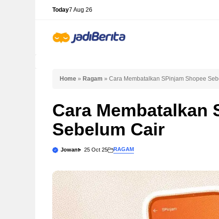
Skip
Today
7 Aug 26
to
content
Home
»
Ragam
»
Cara Membatalkan SPinjam Shopee Seb
Cara Membatalkan 
Sebelum Cair
RAGAM
Jowant
25 Oct 25