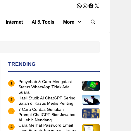
WhatsApp
Instagram
Facebook
X
Internet
AI & Tools
More
TRENDING
Penyebab & Cara Mengatasi
Status WhatsApp Tidak Ada
Suara
Hasil Studi: AI ChatGPT Sering
Salah di Kasus Medis Penting
7 Cara Cerdas Gunakan
Prompt ChatGPT Biar Jawaban
AI Lebih Nendang
Cara Melihat Password Email
yang Pernah Tersimpan, Tanpa