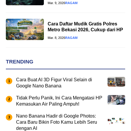
Mar. 9, 2026
RAGAM
Cara Daftar Mudik Gratis Polres
Metro Bekasi 2026, Cukup dari HP
Mar. 8, 2026
RAGAM
TRENDING
Cara Buat AI 3D Figur Viral Selain di
Google Nano Banana
Tidak Perlu Panik, Ini Cara Mengatasi HP
Kemasukan Air Paling Ampuh!
Nano Banana Hadir di Google Photos:
Cara Baru Bikin Foto Kamu Lebih Seru
dengan AI