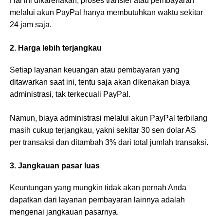
Hal ini dikarenakan, proses transfer atau pembayaran
melalui akun PayPal hanya membutuhkan waktu sekitar
24 jam saja.
2. Harga lebih terjangkau
Setiap layanan keuangan atau pembayaran yang
ditawarkan saat ini, tentu saja akan dikenakan biaya
administrasi, tak terkecuali PayPal.
Namun, biaya administrasi melalui akun PayPal terbilang
masih cukup terjangkau, yakni sekitar 30 sen dolar AS
per transaksi dan ditambah 3% dari total jumlah transaksi.
3. Jangkauan pasar luas
Keuntungan yang mungkin tidak akan pernah Anda
dapatkan dari layanan pembayaran lainnya adalah
mengenai jangkauan pasarnya.