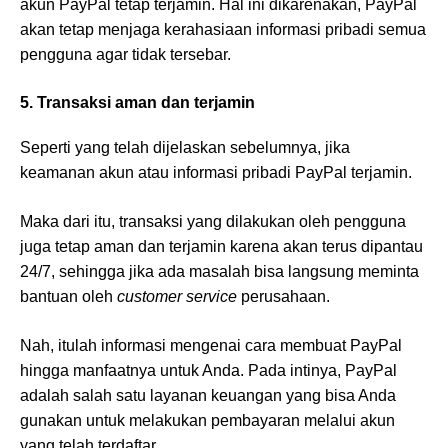
akun PayPal tetap terjamin. Hal ini dikarenakan, PayPal
akan tetap menjaga kerahasiaan informasi pribadi semua
pengguna agar tidak tersebar.
5. Transaksi aman dan terjamin
Seperti yang telah dijelaskan sebelumnya, jika
keamanan akun atau informasi pribadi PayPal terjamin.
Maka dari itu, transaksi yang dilakukan oleh pengguna
juga tetap aman dan terjamin karena akan terus dipantau
24/7, sehingga jika ada masalah bisa langsung meminta
bantuan oleh
customer service
perusahaan.
Nah, itulah informasi mengenai cara membuat PayPal
hingga manfaatnya untuk Anda. Pada intinya, PayPal
adalah salah satu layanan keuangan yang bisa Anda
gunakan untuk melakukan pembayaran melalui akun
yang telah terdaftar.