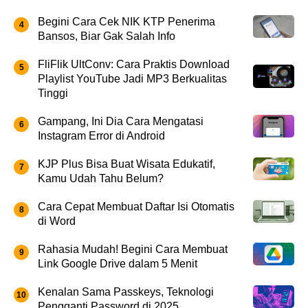
Begini Cara Cek NIK KTP Penerima
Bansos, Biar Gak Salah Info
FliFlik UltConv: Cara Praktis Download
Playlist YouTube Jadi MP3 Berkualitas
Tinggi
Gampang, Ini Dia Cara Mengatasi
Instagram Error di Android
KJP Plus Bisa Buat Wisata Edukatif,
Kamu Udah Tahu Belum?
Cara Cepat Membuat Daftar Isi Otomatis
di Word
Rahasia Mudah! Begini Cara Membuat
Link Google Drive dalam 5 Menit
Kenalan Sama Passkeys, Teknologi
Pengganti Password di 2025