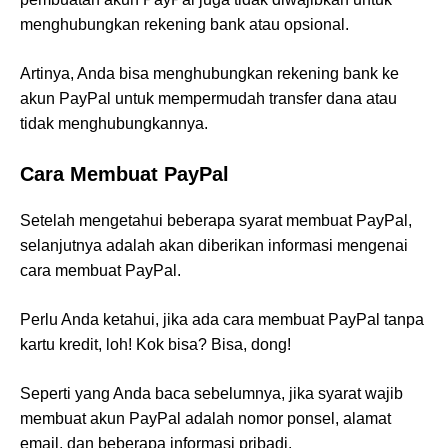
menghubungkan rekening bank atau opsional.
Artinya, Anda bisa menghubungkan rekening bank ke
akun PayPal untuk mempermudah transfer dana atau
tidak menghubungkannya.
Cara Membuat PayPal
Setelah mengetahui beberapa syarat membuat PayPal,
selanjutnya adalah akan diberikan informasi mengenai
cara membuat PayPal.
Perlu Anda ketahui, jika ada cara membuat PayPal tanpa
kartu kredit, loh! Kok bisa? Bisa, dong!
Seperti yang Anda baca sebelumnya, jika syarat wajib
membuat akun PayPal adalah nomor ponsel, alamat
email, dan beberapa informasi pribadi.