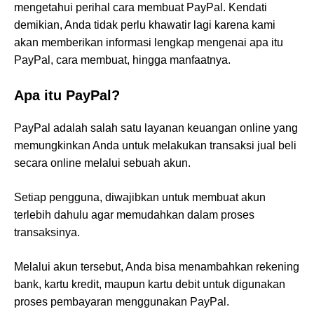
mengetahui perihal cara membuat PayPal. Kendati
demikian, Anda tidak perlu khawatir lagi karena kami
akan memberikan informasi lengkap mengenai apa itu
PayPal, cara membuat, hingga manfaatnya.
Apa itu PayPal?
PayPal adalah salah satu layanan keuangan online yang
memungkinkan Anda untuk melakukan transaksi jual beli
secara online melalui sebuah akun.
Setiap pengguna, diwajibkan untuk membuat akun
terlebih dahulu agar memudahkan dalam proses
transaksinya.
Melalui akun tersebut, Anda bisa menambahkan rekening
bank, kartu kredit, maupun kartu debit untuk digunakan
proses pembayaran menggunakan PayPal.