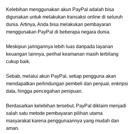
Kelebihan menggunakan akun PayPal adalah bisa
digunakan untuk melakukan transaksi online di seluruh
dunia. Artinya, Anda bisa melakukan pembayaran
menggunakan PayPal di beberapa negara dunia.
Meskipun jaringannya lebih luas daripada layanan
keuangan lainnya, perihal keamanan masih terbilang
cukup baik.
Sebab, melalui akun PayPal, setiap pengguna akan
mendapatkan perlindungan pembeli dan penjual, enkripsi
data, hingga pencegahan penipuan.
Berdasarkan kelebihan tersebut, PayPal diklaim menjadi
salah satu metode pembayaran pilihan utama
masyarakat karena penggunaannya yang mudah dan
aman.