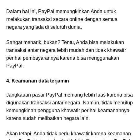
Dalam hal ini, PayPal memungkinkan Anda untuk
melakukan transaksi secara online dengan semua
negara yang ada di seluruh dunia.
Sangat menarik, bukan? Tentu, Anda bisa melakukan
transaksi antar negara lebih mudah dan tidak khawatir
perihal pembayarannya karena bisa menggunakan
PayPal.
4. Keamanan data terjamin
Jangkauan pasar PayPal memang lebih luas karena bisa
digunakan transaksi antar negara. Namun, tidak menutup
kemungkinan pengguna khawatir perihal keamanannya
karena sudah melibatkan negara lain.
Akan tetapi, Anda tidak perlu khawatir karena keamanan