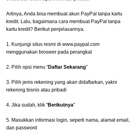
Artinya, Anda bisa membuat akun PayPal tanpa kartu
kredit. Lalu, bagaimana cara membuat PayPal tanpa
kartu kredit? Berikut penjelasannya.
1. Kunjungi situs resmi di www.paypal.com
menggunakan broswer pada perangkat
2. Pilih opsi menu “
Daftar Sekarang
”
3. Pilih jenis rekening yang akan didaftarkan, yakni
rekening bisnis atau pribadi
4. Jika sudah, klik “
Berikutnya
”
5. Masukkan informasi login, seperti nama, alamat email,
dan password