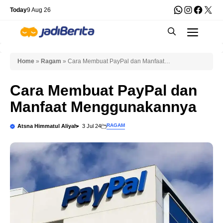
Skip
WhatsApp
Instagra
Faceb
X
Today
9 Aug 26
to
Men
content
Home
»
Ragam
»
Cara Membuat PayPal dan Manfaat
Menggunakannya
Cara Membuat PayPal dan
Manfaat Menggunakannya
RAGAM
Atsna Himmatul Aliyah
3 Jul 24