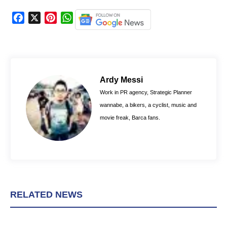
F
X
P
W
a
i
h
c
n
a
e
t
t
b
e
s
o
r
A
Ardy Messi
o
e
p
Work in PR agency, Strategic Planner
k
s
p
wannabe, a bikers, a cyclist, music and
t
movie freak, Barca fans.
RELATED NEWS