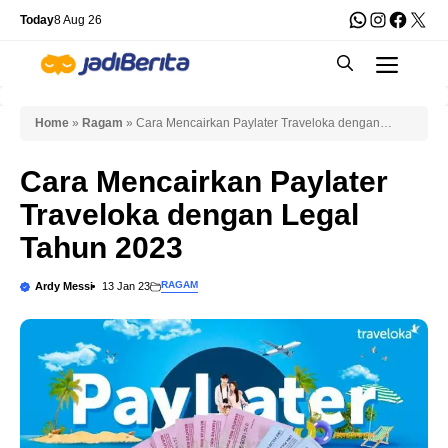
Skip
WhatsApp
Instagra
Faceb
X
Today
8 Aug 26
to
Men
content
Home
»
Ragam
»
Cara Mencairkan Paylater Traveloka dengan
Legal Tahun 2023
Cara Mencairkan Paylater
Traveloka dengan Legal
Tahun 2023
RAGAM
Ardy Messi
13 Jan 23