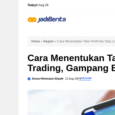
Skip
Today
6 Aug 26
to
content
Home
»
Ragam
»
Cara Menentukan Take Profit dan Stop L
Cara Menentukan Ta
Trading, Gampang 
RAGAM
Atsna Himmatul Aliyah
21 Aug 24