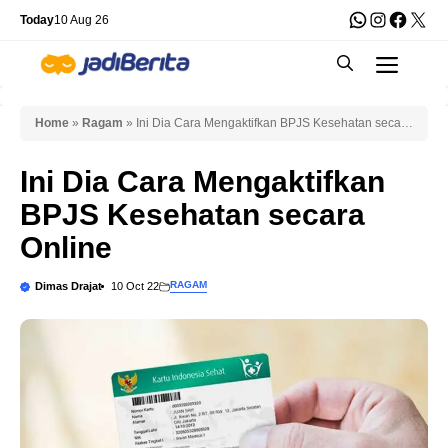
Skip
WhatsApp
Instagra
Faceb
X
Today
10 Aug 26
to
Men
content
Home
»
Ragam
»
Ini Dia Cara Mengaktifkan BPJS Kesehatan secara
Online
Ini Dia Cara Mengaktifkan
BPJS Kesehatan secara
Online
RAGAM
Dimas Drajat
10 Oct 22