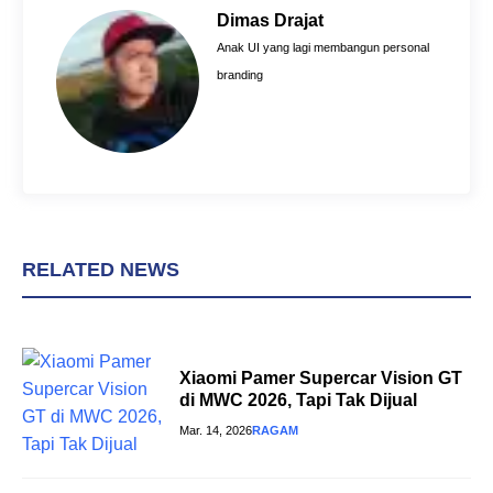
o
r
A
Dimas Drajat
o
e
p
Anak UI yang lagi membangun personal
k
s
p
branding
t
RELATED NEWS
Xiaomi Pamer Supercar Vision GT
di MWC 2026, Tapi Tak Dijual
Mar. 14, 2026
RAGAM