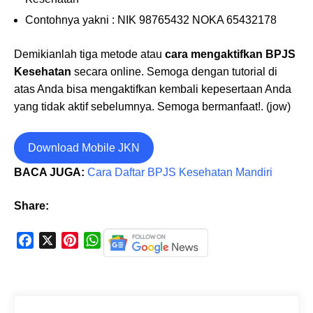
Contohnya yakni : NIK 98765432 NOKA 65432178
Demikianlah tiga metode atau
cara mengaktifkan BPJS
Kesehatan
secara online. Semoga dengan tutorial di
atas Anda bisa mengaktifkan kembali kepesertaan Anda
yang tidak aktif sebelumnya. Semoga bermanfaat!. (jow)
Download Mobile JKN
BACA JUGA:
Cara Daftar BPJS Kesehatan Mandiri
Share:
F
X
P
W
a
i
h
c
n
a
e
t
t
b
e
s