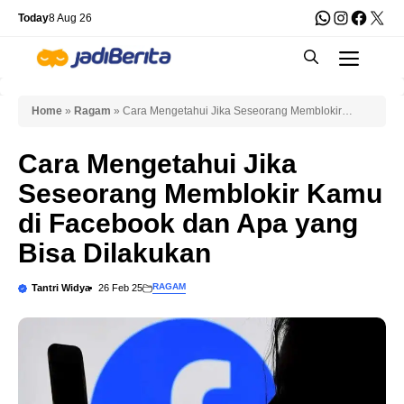
Skip
WhatsApp
Instagra
Faceb
X
Today
8 Aug 26
to
Men
content
Home
»
Ragam
»
Cara Mengetahui Jika Seseorang Memblokir
Kamu di Facebook dan Apa yang Bisa Dilakukan
Cara Mengetahui Jika
Seseorang Memblokir Kamu
di Facebook dan Apa yang
Bisa Dilakukan
RAGAM
Tantri Widya
26 Feb 25