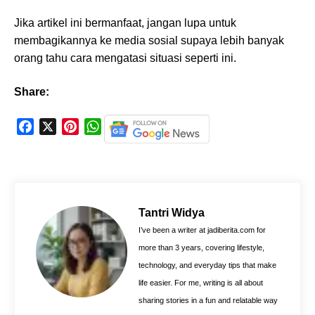
Jika artikel ini bermanfaat, jangan lupa untuk
membagikannya ke media sosial supaya lebih banyak
orang tahu cara mengatasi situasi seperti ini.
Share:
F
X
P
W
a
i
h
c
n
a
e
t
t
b
e
s
o
r
A
Tantri Widya
o
e
p
I’ve been a writer at jadiberita.com for
k
s
p
more than 3 years, covering lifestyle,
t
technology, and everyday tips that make
life easier. For me, writing is all about
sharing stories in a fun and relatable way