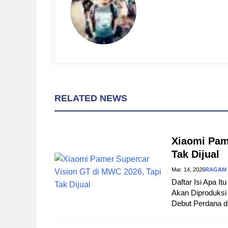
k
s
p
t
RELATED NEWS
Xiaomi Pam
Tak Dijual
Mar. 14, 2026
RAGAM
Daftar Isi Apa I
Akan Diproduksi 
Debut Perdana d