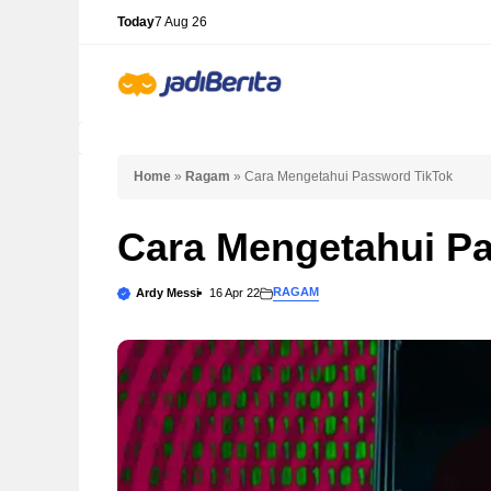
Skip
Today
7 Aug 26
to
content
Home
»
Ragam
»
Cara Mengetahui Password TikTok
Cara Mengetahui P
RAGAM
Ardy Messi
16 Apr 22