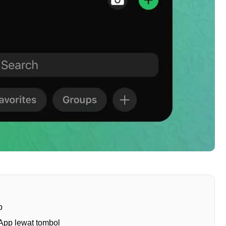
p
App lewat tombol