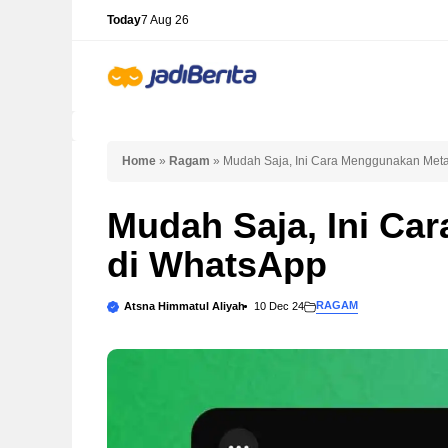
Skip
Today
7 Aug 26
to
content
Home
»
Ragam
»
Mudah Saja, Ini Cara Menggunakan Meta
Mudah Saja, Ini Ca
di WhatsApp
RAGAM
Atsna Himmatul Aliyah
10 Dec 24