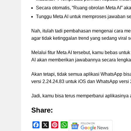
Secara otomatis, “Ruang obrolan Meta AI” ak
Tunggu Meta AI untuk memproses jawaban se
Nah, itulah tadi pembahasan mengenai cara me
agar tidak ketinggalan trend yang sedang viral 
Melalui fitur Meta AI tersebut, kamu bebas unt
AI akan memberikan jawabannya secara lengk
Akan tetapi, tidak semua aplikasi WhatsApp bis
versi 2.24.24.83 untuk iOS dan WhatsApp vers
Jadi, kamu bisa terus memperbarui aplikasinya 
Share:
F
X
P
W