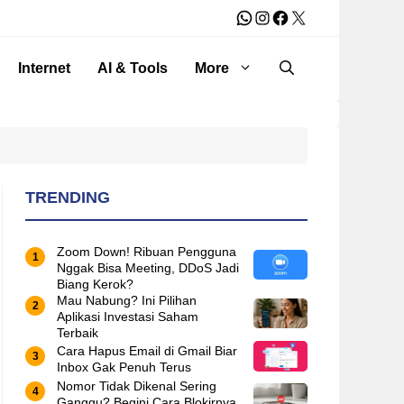
WhatsApp
Instagram
Facebook
X
Internet
AI & Tools
More
TRENDING
Zoom Down! Ribuan Pengguna
Nggak Bisa Meeting, DDoS Jadi
Biang Kerok?
Mau Nabung? Ini Pilihan
Aplikasi Investasi Saham
Terbaik
Cara Hapus Email di Gmail Biar
Inbox Gak Penuh Terus
Nomor Tidak Dikenal Sering
Ganggu? Begini Cara Blokirnya