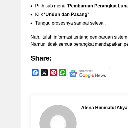
Pilih sub menu “
Pembaruan Perangkat Lun
Klik “
Unduh dan Pasang
”
Tunggu prosesnya sampai selesai.
Nah, itulah informasi tentang pembaruan sistem
Namun, tidak semua perangkat mendapatkan pem
Share:
F
X
P
W
a
i
h
c
n
a
e
t
t
b
e
s
o
r
A
Atsna Himmatul Aliya
o
e
p
k
s
p
t