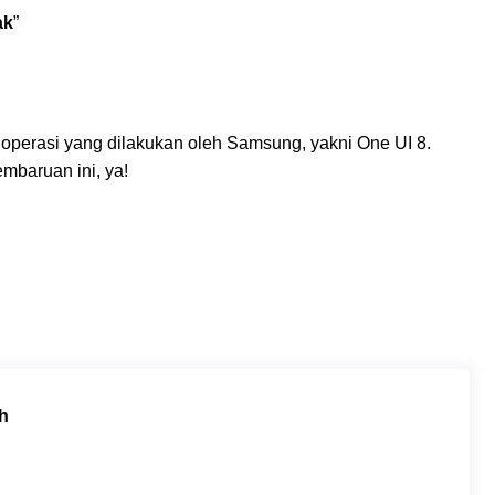
ak
”
 operasi yang dilakukan oleh Samsung, yakni One UI 8.
baruan ini, ya!
h