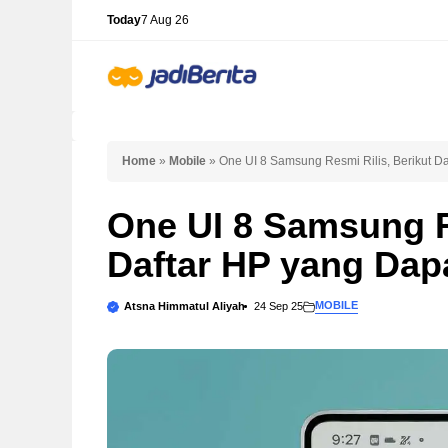
Skip
Today
7 Aug 26
to
content
Home
»
Mobile
»
One UI 8 Samsung Resmi Rilis, Berikut 
One UI 8 Samsung R
Daftar HP yang Da
MOBILE
Atsna Himmatul Aliyah
24 Sep 25