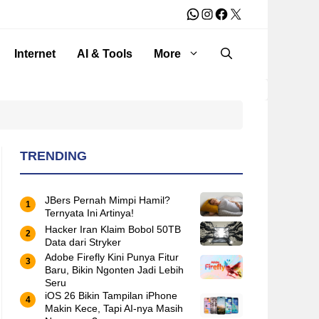
WhatsApp
Instagram
Facebook
X
Internet
AI & Tools
More
TRENDING
JBers Pernah Mimpi Hamil?
Ternyata Ini Artinya!
Hacker Iran Klaim Bobol 50TB
Data dari Stryker
Adobe Firefly Kini Punya Fitur
Baru, Bikin Ngonten Jadi Lebih
Seru
iOS 26 Bikin Tampilan iPhone
Makin Kece, Tapi AI-nya Masih