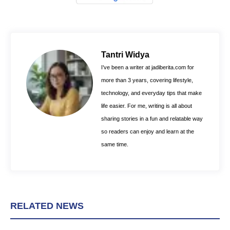
a
i
h
c
n
a
e
t
t
b
e
s
o
r
A
Tantri Widya
o
e
p
I’ve been a writer at jadiberita.com for
k
s
p
more than 3 years, covering lifestyle,
t
technology, and everyday tips that make
life easier. For me, writing is all about
sharing stories in a fun and relatable way
so readers can enjoy and learn at the
same time.
RELATED NEWS