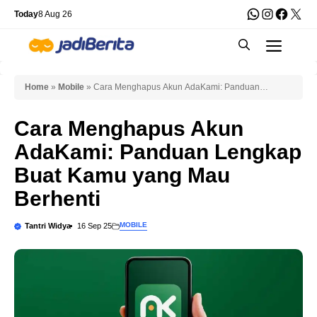
Skip
WhatsApp
Instagra
Faceb
X
Today
8 Aug 26
to
Men
content
Home
»
Mobile
»
Cara Menghapus Akun AdaKami: Panduan
Lengkap Buat Kamu yang Mau Berhenti
Cara Menghapus Akun
AdaKami: Panduan Lengkap
Buat Kamu yang Mau
Berhenti
MOBILE
Tantri Widya
16 Sep 25