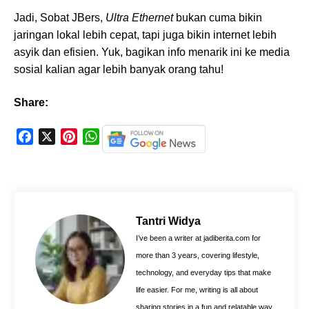
Jadi, Sobat JBers,
Ultra Ethernet
bukan cuma bikin
jaringan lokal lebih cepat, tapi juga bikin internet lebih
asyik dan efisien. Yuk, bagikan info menarik ini ke media
sosial kalian agar lebih banyak orang tahu!
Share:
F
X
P
W
a
i
h
c
n
a
e
t
t
b
e
s
o
r
A
Tantri Widya
o
e
p
I’ve been a writer at jadiberita.com for
k
s
p
more than 3 years, covering lifestyle,
t
technology, and everyday tips that make
life easier. For me, writing is all about
sharing stories in a fun and relatable way