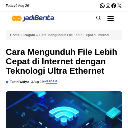
Skip
WhatsApp
Instagra
Faceb
X
Today
9 Aug 26
to
Men
content
Home
»
Ragam
»
Cara Mengunduh File Lebih Cepat di Internet
dengan Teknologi Ultra Ethernet
Cara Mengunduh File Lebih
Cepat di Internet dengan
Teknologi Ultra Ethernet
RAGAM
Tantri Widya
3 Aug 24