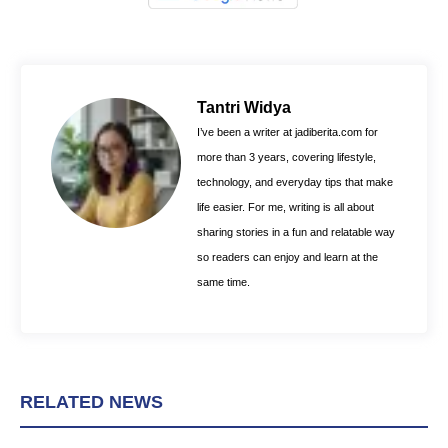
a
i
h
c
n
a
e
t
t
b
e
s
o
r
A
Tantri Widya
o
e
p
I’ve been a writer at jadiberita.com for
k
s
p
more than 3 years, covering lifestyle,
t
technology, and everyday tips that make
life easier. For me, writing is all about
sharing stories in a fun and relatable way
so readers can enjoy and learn at the
same time.
RELATED NEWS