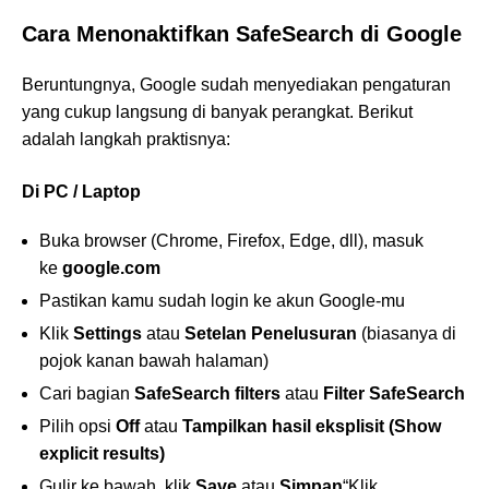
Cara Menonaktifkan SafeSearch di Google
Beruntungnya, Google sudah menyediakan pengaturan
yang cukup langsung di banyak perangkat. Berikut
adalah langkah praktisnya:
Di PC / Laptop
Buka browser (Chrome, Firefox, Edge, dll), masuk
ke
google.com
Pastikan kamu sudah login ke akun Google-mu
Klik
Settings
atau
Setelan Penelusuran
(biasanya di
pojok kanan bawah halaman)
Cari bagian
SafeSearch filters
atau
Filter SafeSearch
Pilih opsi
Off
atau
Tampilkan hasil eksplisit (Show
explicit results)
Gulir ke bawah, klik
Save
atau
Simpan
“Klik