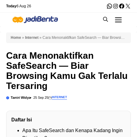
Skip
WhatsApp
Instagra
Faceb
X
Today
6 Aug 26
to
Men
content
Home
»
Internet
»
Cara Menonaktifkan SafeSearch — Biar Browsing
Kamu Gak Terlalu Tersaring
Cara Menonaktifkan
SafeSearch — Biar
Browsing Kamu Gak Terlalu
Tersaring
INTERNET
Tantri Widya
25 Sep 25
Daftar Isi
Apa Itu SafeSearch dan Kenapa Kadang Ingin