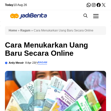
Skip
WhatsApp
Instagra
Faceb
X
Today
10 Aug 26
to
Men
content
Home
»
Ragam
»
Cara Menukarkan Uang Baru Secara Online
Cara Menukarkan Uang
Baru Secara Online
RAGAM
Ardy Messi
8 Apr 23