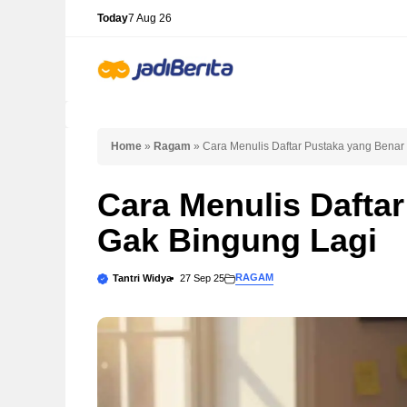
Skip
Today
7 Aug 26
to
content
Home
»
Ragam
»
Cara Menulis Daftar Pustaka yang Benar
Cara Menulis Dafta
Gak Bingung Lagi
RAGAM
Tantri Widya
27 Sep 25