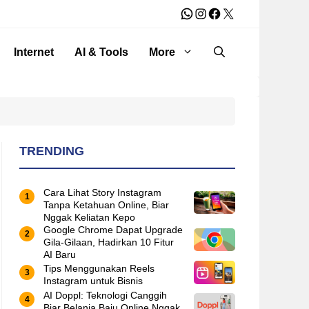
WhatsApp
Instagram
Facebook
X
Internet
AI & Tools
More
TRENDING
Cara Lihat Story Instagram
Tanpa Ketahuan Online, Biar
Nggak Keliatan Kepo
Google Chrome Dapat Upgrade
Gila-Gilaan, Hadirkan 10 Fitur
AI Baru
Tips Menggunakan Reels
Instagram untuk Bisnis
AI Doppl: Teknologi Canggih
Biar Belanja Baju Online Nggak