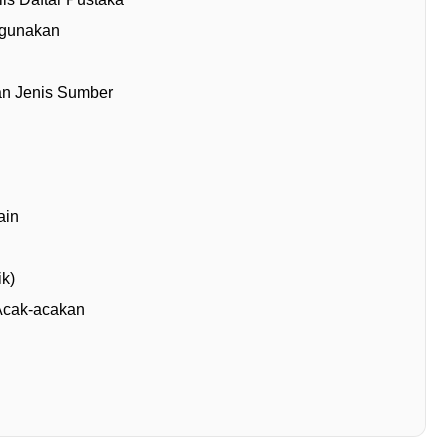
igunakan
an Jenis Sumber
ain
k)
Acak-acakan