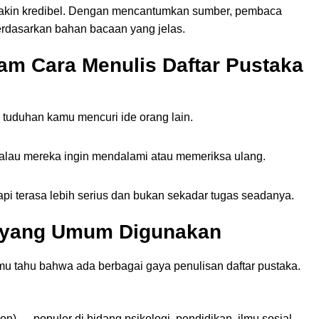
mu makin kredibel. Dengan mencantumkan sumber, pembaca
erdasarkan bahan bacaan yang jelas.
m Cara Menulis Daftar Pustaka
 tuduhan kamu mencuri ide orang lain.
lau mereka ingin mendalami atau memeriksa ulang.
rapi terasa lebih serius dan bukan sekadar tugas seadanya.
n yang Umum Digunakan
mu tahu bahwa ada berbagai gaya penulisan daftar pustaka.
n) — populer di bidang psikologi, pendidikan, ilmu sosial.