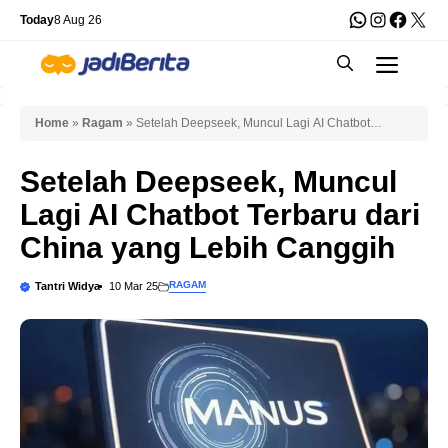
Skip
WhatsApp
Instagra
Faceb
X
Today
8 Aug 26
to
Men
content
Home
»
Ragam
»
Setelah Deepseek, Muncul Lagi AI Chatbot
Terbaru dari China yang Lebih Canggih
Setelah Deepseek, Muncul
Lagi AI Chatbot Terbaru dari
China yang Lebih Canggih
RAGAM
Tantri Widya
10 Mar 25