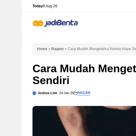
Skip
Today
8 Aug 26
to
content
Home
»
Ragam
»
Cara Mudah Mengetahui Nomor Hape Se
Cara Mudah Menget
Sendiri
RAGAM
Joshua Lim
24 Jan 25