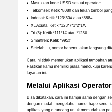
Masukkan kode USSD sesuai operator:
Telkomsel: Ketik *808# dan tekan tombol pang
Indosat: Ketik *123*30# atau *888#.
XL Axiata: Ketik *123*7*1*2*1#.
Tri (3): Ketik *111*1# atau *123#.
Smartfren: Ketik *995#.
Setelah itu, nomor hapemu akan langsung dita
Cara ini tidak memerlukan aplikasi tambahan ata
Pastikan kamu memiliki pulsa mencukupi karen
layanan ini.
Melalui Aplikasi Operator
Bisa dikatakan, cara ini hampir sama dengan se
dengan mudah mengetahui nomor hape sendiri. H
aplikasi yang dirancang untuk memudahkan pel