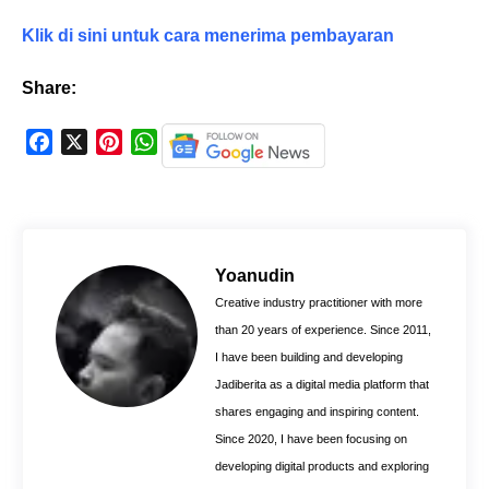
Klik di sini untuk cara menerima pembayaran
Share:
F
X
P
W
a
i
h
c
n
a
e
t
t
b
e
s
o
r
A
Yoanudin
o
e
p
Creative industry practitioner with more
k
s
p
than 20 years of experience. Since 2011,
t
I have been building and developing
Jadiberita as a digital media platform that
shares engaging and inspiring content.
Since 2020, I have been focusing on
developing digital products and exploring