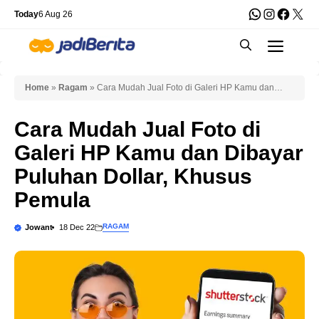
Skip
WhatsApp
Instagra
Faceb
X
Today
6 Aug 26
to
Men
content
Home
»
Ragam
»
Cara Mudah Jual Foto di Galeri HP Kamu dan
Dibayar Puluhan Dollar, Khusus Pemula
Cara Mudah Jual Foto di
Galeri HP Kamu dan Dibayar
Puluhan Dollar, Khusus
Pemula
RAGAM
Jowant
18 Dec 22