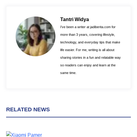
e
t
t
b
e
s
o
r
A
Tantri Widya
o
e
p
I’ve been a writer at jadiberita.com for
k
s
p
more than 3 years, covering lifestyle,
t
technology, and everyday tips that make
life easier. For me, writing is all about
sharing stories in a fun and relatable way
so readers can enjoy and learn at the
same time.
RELATED NEWS