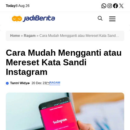
Skip
WhatsApp
Instagra
Faceb
X
Today
8 Aug 26
to
Men
content
Home
»
Ragam
»
Cara Mudah Mengganti atau Mereset Kata Sandi
Instagram
Cara Mudah Mengganti atau
Mereset Kata Sandi
Instagram
RAGAM
Tantri Widya
20 Dec 23