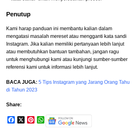
Penutup
Kami harap panduan ini membantu kalian dalam
mengatasi masalah mereset atau mengganti kata sandi
Instagram. Jika kalian memiliki pertanyaan lebih lanjut
atau membutuhkan bantuan tambahan, jangan ragu
untuk menghubungi kami atau kunjungi sumber-sumber
referensi kami untuk informasi lebih lanjut.
BACA JUGA:
5 Tips Instagram yang Jarang Orang Tahu
di Tahun 2023
Share:
F
X
P
W
a
i
h
c
n
a