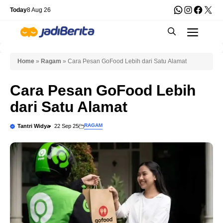
Skip
WhatsApp
Instagra
Faceb
X
Today
8 Aug 26
to
Men
content
Home
»
Ragam
»
Cara Pesan GoFood Lebih dari Satu Alamat
Cara Pesan GoFood Lebih
dari Satu Alamat
RAGAM
Tantri Widya
22 Sep 25