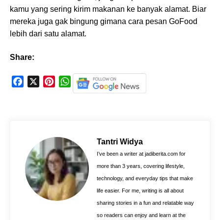
kamu yang sering kirim makanan ke banyak alamat. Biar
mereka juga gak bingung gimana cara pesan GoFood
lebih dari satu alamat.
Share:
F
X
P
W
a
i
h
c
n
a
e
t
t
b
e
s
o
r
A
Tantri Widya
o
e
p
I’ve been a writer at jadiberita.com for
k
s
p
more than 3 years, covering lifestyle,
t
technology, and everyday tips that make
life easier. For me, writing is all about
sharing stories in a fun and relatable way
so readers can enjoy and learn at the