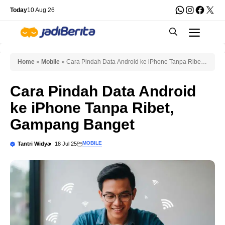
Skip
WhatsApp
Instagra
Faceb
X
Today
10 Aug 26
to
Men
content
Home
»
Mobile
»
Cara Pindah Data Android ke iPhone Tanpa Ribet,
Gampang Banget
Cara Pindah Data Android
ke iPhone Tanpa Ribet,
Gampang Banget
MOBILE
Tantri Widya
18 Jul 25