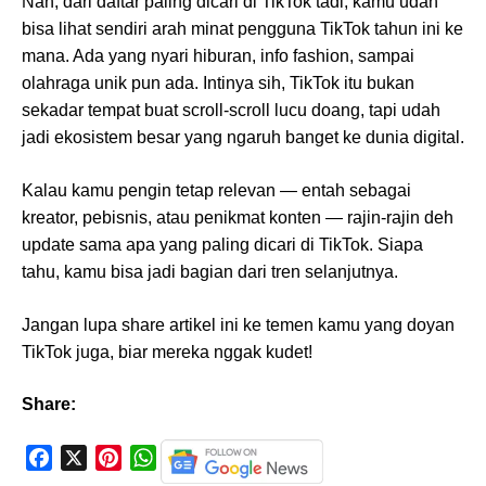
Nah, dari daftar paling dicari di TikTok tadi, kamu udah
bisa lihat sendiri arah minat pengguna TikTok tahun ini ke
mana. Ada yang nyari hiburan, info fashion, sampai
olahraga unik pun ada. Intinya sih, TikTok itu bukan
sekadar tempat buat scroll-scroll lucu doang, tapi udah
jadi ekosistem besar yang ngaruh banget ke dunia digital.
Kalau kamu pengin tetap relevan — entah sebagai
kreator, pebisnis, atau penikmat konten — rajin-rajin deh
update sama apa yang paling dicari di TikTok. Siapa
tahu, kamu bisa jadi bagian dari tren selanjutnya.
Jangan lupa share artikel ini ke temen kamu yang doyan
TikTok juga, biar mereka nggak kudet!
Share:
F
X
P
W
a
i
h