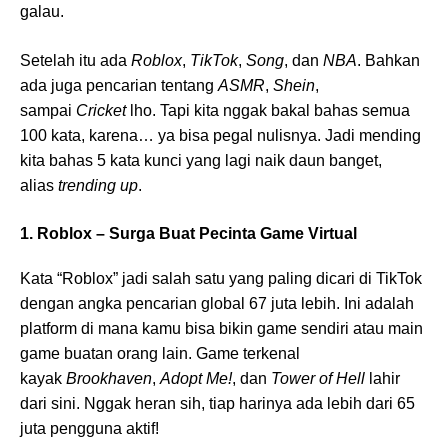
galau.
Setelah itu ada
Roblox
,
TikTok
,
Song
, dan
NBA
. Bahkan
ada juga pencarian tentang
ASMR
,
Shein
,
sampai
Cricket
lho. Tapi kita nggak bakal bahas semua
100 kata, karena… ya bisa pegal nulisnya. Jadi mending
kita bahas 5 kata kunci yang lagi naik daun banget,
alias
trending up
.
1. Roblox – Surga Buat Pecinta Game Virtual
Kata “Roblox” jadi salah satu yang paling dicari di TikTok
dengan angka pencarian global 67 juta lebih. Ini adalah
platform di mana kamu bisa bikin game sendiri atau main
game buatan orang lain. Game terkenal
kayak
Brookhaven
,
Adopt Me!
, dan
Tower of Hell
lahir
dari sini. Nggak heran sih, tiap harinya ada lebih dari 65
juta pengguna aktif!