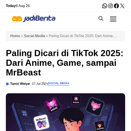
Skip
WhatsApp
Instagra
Faceb
X
Today
6 Aug 26
to
Men
content
Home
»
Social Media
»
Paling Dicari di TikTok 2025: Dari Anime,
Game, sampai MrBeast
Paling Dicari di TikTok 2025:
Dari Anime, Game, sampai
MrBeast
SOCIAL MEDIA
Tantri Widya
17 Jul 25