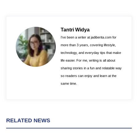
c
n
a
e
t
t
b
e
s
o
r
A
Tantri Widya
o
e
p
I’ve been a writer at jadiberita.com for
k
s
p
more than 3 years, covering lifestyle,
t
technology, and everyday tips that make
life easier. For me, writing is all about
sharing stories in a fun and relatable way
so readers can enjoy and learn at the
same time.
RELATED NEWS