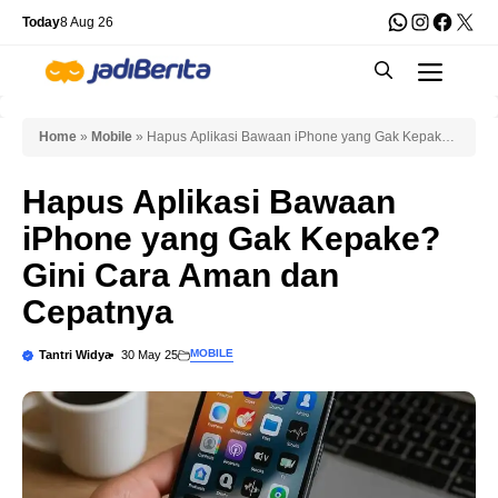
Skip
WhatsApp
Instagra
Faceb
X
Today
8 Aug 26
to
Men
content
Home
»
Mobile
»
Hapus Aplikasi Bawaan iPhone yang Gak Kepake?
Gini Cara Aman dan Cepatnya
Hapus Aplikasi Bawaan
iPhone yang Gak Kepake?
Gini Cara Aman dan
Cepatnya
MOBILE
Tantri Widya
30 May 25