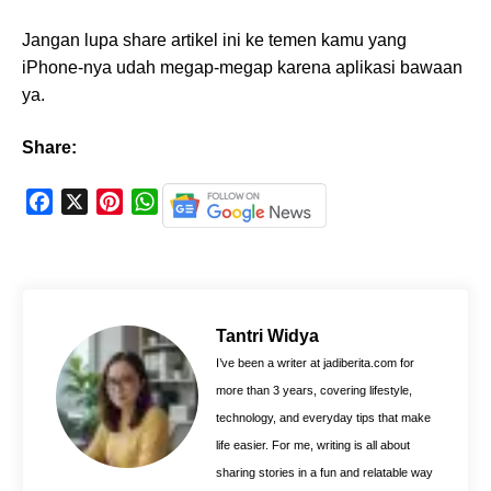
Jangan lupa share artikel ini ke temen kamu yang
iPhone-nya udah megap-megap karena aplikasi bawaan
ya.
Share:
F
X
P
W
a
i
h
c
n
a
e
t
t
b
e
s
o
r
A
Tantri Widya
o
e
p
I’ve been a writer at jadiberita.com for
k
s
p
more than 3 years, covering lifestyle,
t
technology, and everyday tips that make
life easier. For me, writing is all about
sharing stories in a fun and relatable way