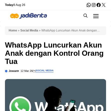
Skip
WhatsApp
Instagra
Faceb
X
Today
8 Aug 26
to
Men
content
Home
»
Social Media
»
WhatsApp Luncurkan Akun Anak dengan
Kontrol Orang Tua
WhatsApp Luncurkan Akun
Anak dengan Kontrol Orang
Tua
SOCIAL MEDIA
Jowant
12 Mar 26