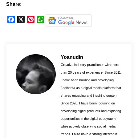
Share:
F
X
P
W
a
i
h
c
n
a
e
t
t
b
e
s
o
r
A
Yoanudin
o
e
p
Creative industry practitioner with more
k
s
p
than 20 years of experience. Since 2011,
t
I have been building and developing
Jadiberita as a digital media platform that
shares engaging and inspiring content.
Since 2020, I have been focusing on
developing digital products and exploring
opportunities in the digital ecosystem
while actively observing social media
trends. I also have a strong interest in