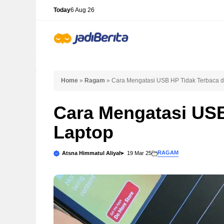
Skip
Today
6 Aug 26
to
content
Home
»
Ragam
»
Cara Mengatasi USB HP Tidak Terbaca d
Cara Mengatasi USB
Laptop
RAGAM
Atsna Himmatul Aliyah
19 Mar 25