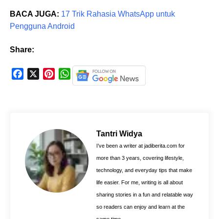
BACA JUGA:
17 Trik Rahasia WhatsApp untuk
Pengguna Android
Share:
F
X
P
W
a
i
h
c
n
a
e
t
t
b
e
s
o
r
A
Tantri Widya
o
e
p
I’ve been a writer at jadiberita.com for
k
s
p
more than 3 years, covering lifestyle,
t
technology, and everyday tips that make
life easier. For me, writing is all about
sharing stories in a fun and relatable way
so readers can enjoy and learn at the
same time.