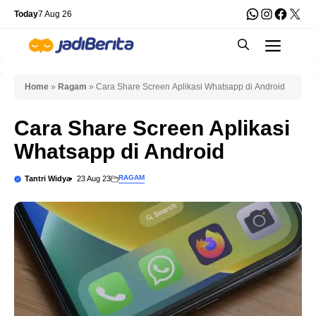
Skip
WhatsApp
Instagra
Faceb
X
Today
7 Aug 26
to
Men
content
Home
»
Ragam
»
Cara Share Screen Aplikasi Whatsapp di Android
Cara Share Screen Aplikasi
Whatsapp di Android
RAGAM
Tantri Widya
23 Aug 23