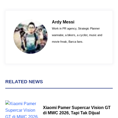
c
n
a
e
t
t
b
e
s
o
r
A
Ardy Messi
o
e
p
Work in PR agency, Strategic Planner
k
s
p
wannabe, a bikers, a cyclist, music and
t
movie freak, Barca fans.
RELATED NEWS
Xiaomi Pamer Supercar Vision GT
di MWC 2026, Tapi Tak Dijual