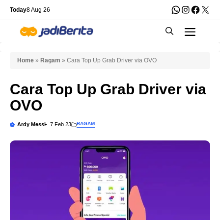
Skip
WhatsApp
Instagra
Faceb
X
Today
8 Aug 26
to
Men
content
Home
»
Ragam
»
Cara Top Up Grab Driver via OVO
Cara Top Up Grab Driver via
OVO
RAGAM
Ardy Messi
7 Feb 23