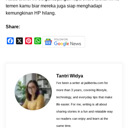
temen kamu biar mereka juga siap menghadapi
kemungkinan HP hilang.
Share:
F
X
P
W
a
i
h
c
n
a
e
t
t
b
e
s
o
r
A
Tantri Widya
o
e
p
I’ve been a writer at jadiberita.com for
k
s
p
more than 3 years, covering lifestyle,
t
technology, and everyday tips that make
life easier. For me, writing is all about
sharing stories in a fun and relatable way
so readers can enjoy and learn at the
same time.