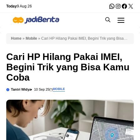
Skip
WhatsApp
Instagra
Faceb
X
Today
9 Aug 26
to
Men
content
Home
»
Mobile
»
Cari HP Hilang Pakai IMEI, Begini Trik yang Bisa
Kamu Coba
Cari HP Hilang Pakai IMEI,
Begini Trik yang Bisa Kamu
Coba
MOBILE
Tantri Widya
10 Sep 25