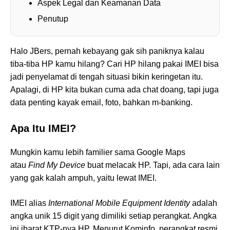
Aspek Legal dan Keamanan Data
Penutup
Halo JBers, pernah kebayang gak sih paniknya kalau
tiba-tiba HP kamu hilang? Cari HP hilang pakai IMEI bisa
jadi penyelamat di tengah situasi bikin keringetan itu.
Apalagi, di HP kita bukan cuma ada chat doang, tapi juga
data penting kayak email, foto, bahkan m-banking.
Apa Itu IMEI?
Mungkin kamu lebih familier sama Google Maps
atau
Find My Device
buat melacak HP. Tapi, ada cara lain
yang gak kalah ampuh, yaitu lewat IMEI.
IMEI alias
International Mobile Equipment Identity
adalah
angka unik 15 digit yang dimiliki setiap perangkat. Angka
ini ibarat KTP-nya HP. Menurut Kominfo, perangkat resmi