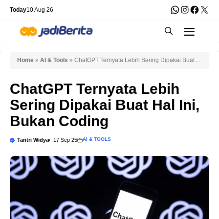
Skip
WhatsApp
Instagra
Faceb
X
Today
10 Aug 26
to
Men
content
Home
»
AI & Tools
»
ChatGPT Ternyata Lebih Sering Dipakai Buat
Hal Ini, Bukan Coding
ChatGPT Ternyata Lebih
Sering Dipakai Buat Hal Ini,
Bukan Coding
AI & TOOLS
Tantri Widya
17 Sep 25