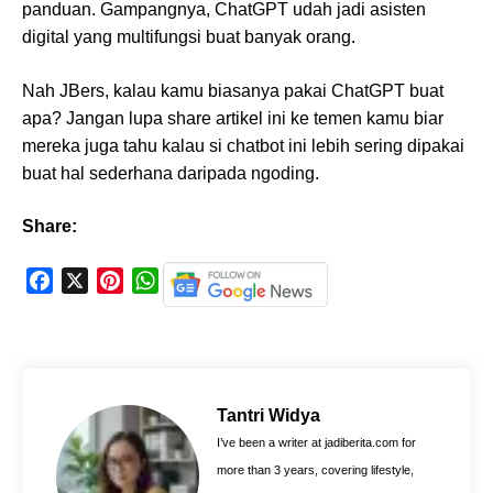
panduan. Gampangnya, ChatGPT udah jadi asisten
digital yang multifungsi buat banyak orang.
Nah JBers, kalau kamu biasanya pakai ChatGPT buat
apa? Jangan lupa share artikel ini ke temen kamu biar
mereka juga tahu kalau si chatbot ini lebih sering dipakai
buat hal sederhana daripada ngoding.
Share:
F
X
P
W
a
i
h
c
n
a
e
t
t
b
e
s
o
r
A
Tantri Widya
o
e
p
I’ve been a writer at jadiberita.com for
k
s
p
more than 3 years, covering lifestyle,
t