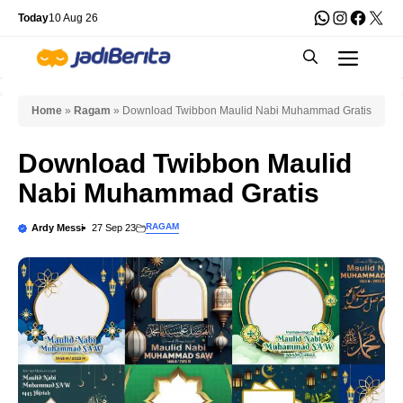
Skip
WhatsApp
Instagra
Faceb
X
Today
10 Aug 26
to
Men
content
Home
»
Ragam
»
Download Twibbon Maulid Nabi Muhammad Gratis
Download Twibbon Maulid
Nabi Muhammad Gratis
RAGAM
Ardy Messi
27 Sep 23