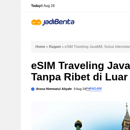
Skip
Today
6 Aug 26
to
content
Home
»
Ragam
»
eSIM Traveling JavaMifi, Solusi Interneta
eSIM Traveling JavaM
Tanpa Ribet di Luar
RAGAM
Atsna Himmatul Aliyah
9 Aug 24