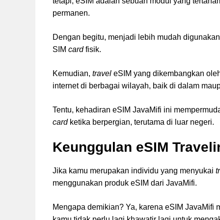
tetapi, eSIM adalah sebuah modul yang tertana
permanen.
Dengan begitu, menjadi lebih mudah digunakan
SIM
card
fisik.
Kemudian,
travel
eSIM yang dikembangkan ole
internet di berbagai wilayah, baik di dalam maup
Tentu, kehadiran eSIM JavaMifi ini mempermuda
card
ketika berpergian, terutama di luar negeri.
Keunggulan eSIM Traveli
Jika kamu merupakan individu yang menyukai
t
menggunakan produk eSIM dari JavaMifi.
Mengapa demikian? Ya, karena eSIM JavaMifi 
kamu tidak perlu lagi khawatir lagi untuk menga