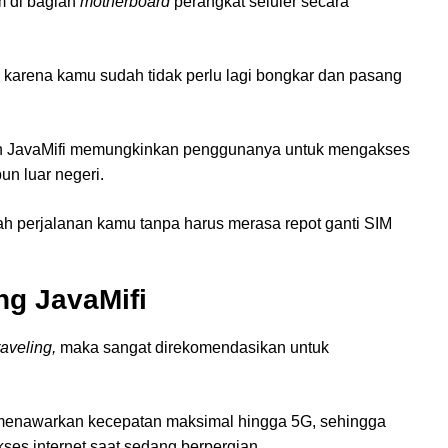
m di bagian
motherboard
perangkat seluler secara
 karena kamu sudah tidak perlu lagi bongkar dan pasang
h JavaMifi memungkinkan penggunanya untuk mengakses
un luar negeri.
h perjalanan kamu tanpa harus merasa repot ganti SIM
ng JavaMifi
raveling,
maka sangat direkomendasikan untuk
menawarkan kecepatan maksimal hingga 5G, sehingga
kses internet saat sedang berpergian.