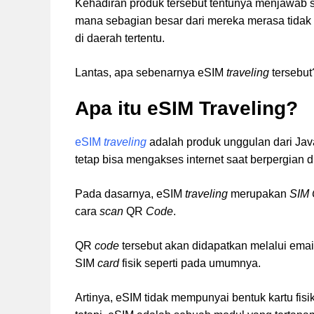
Kehadiran produk tersebut tentunya menjawab
mana sebagian besar dari mereka merasa tidak b
di daerah tertentu.
Lantas, apa sebenarnya eSIM
traveling
tersebu
Apa itu eSIM Traveling?
eSIM
traveling
adalah produk unggulan dari J
tetap bisa mengakses internet saat berpergian di
Pada dasarnya, eSIM
traveling
merupakan
SIM 
cara
scan
QR
Code
.
QR
code
tersebut akan didapatkan melalui emai
SIM
card
fisik seperti pada umumnya.
Artinya, eSIM tidak mempunyai bentuk kartu fisi